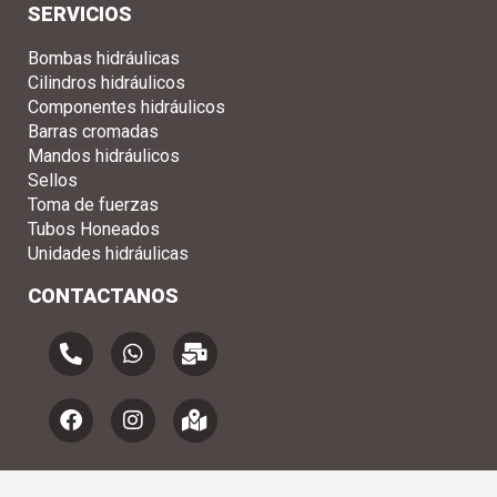
SERVICIOS
Bombas hidráulicas
Cilindros hidráulicos
Componentes hidráulicos
Barras cromadas
Mandos hidráulicos
Sellos
Toma de fuerzas
Tubos Honeados
Unidades hidráulicas
CONTACTANOS
P
W
M
h
h
a
o
a
i
n
F
t
I
l
M
e
a
s
n
-
a
-
c
a
s
b
p
a
e
p
t
u
-
l
b
p
a
l
m